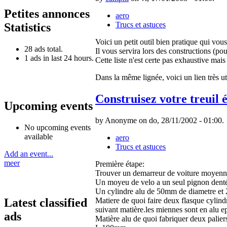
Petites annonces
aero
Trucs et astuces
Statistics
Voici un petit outil bien pratique qui vou
28 ads total.
Il vous servira lors des constructions (pour
1 ads in last 24 hours.
Cette liste n'est certe pas exhaustive mais 
Dans la même lignée, voici un lien très u
Construisez votre treuil
Upcoming events
by Anonyme on do, 28/11/2002 - 01:00.
No upcoming events
available
aero
Trucs et astuces
Add an event...
meer
Première étape:
Trouver un demarreur de voiture moyenn
Un moyeu de velo a un seul pignon denté 
Un cylindre alu de 50mm de diametre e
Latest classified
Matiere de quoi faire deux flasque cylin
suivant matière.les miennes sont en alu 
ads
Matière alu de quoi fabriquer deux pali