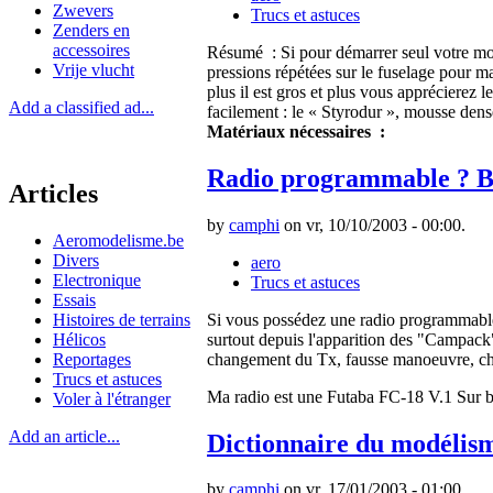
Zwevers
Trucs et astuces
Zenders en
accessoires
Résumé : Si pour démarrer seul votre mote
Vrije vlucht
pressions répétées sur le fuselage pour m
plus il est gros et plus vous apprécierez l
Add a classified ad...
facilement : le « Styrodur », mousse dense
Matériaux nécessaires :
Radio programmable ? Ba
Articles
by
camphi
on vr, 10/10/2003 - 00:00.
Aeromodelisme.be
Divers
aero
Electronique
Trucs et astuces
Essais
Si vous possédez une radio programmable 
Histoires de terrains
surtout depuis l'apparition des "Campack
Hélicos
changement du Tx, fausse manoeuvre, cha
Reportages
Trucs et astuces
Ma radio est une Futaba FC-18 V.1 Sur ba
Voler à l'étranger
Add an article...
Dictionnaire du modéli
by
camphi
on vr, 17/01/2003 - 01:00.