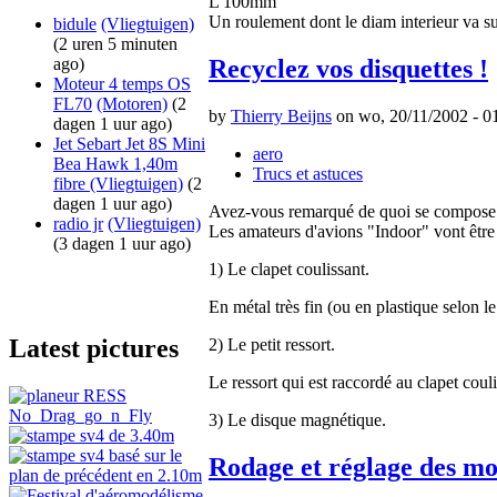
L 100mm
Un roulement dont le diam interieur va s
bidule
(Vliegtuigen)
(2 uren 5 minuten
ago)
Recyclez vos disquettes !
Moteur 4 temps OS
FL70
(Motoren)
(2
by
Thierry Beijns
on wo, 20/11/2002 - 01
dagen 1 uur ago)
Jet Sebart Jet 8S Mini
aero
Bea Hawk 1,40m
Trucs et astuces
fibre
(Vliegtuigen)
(2
dagen 1 uur ago)
Avez-vous remarqué de quoi se compose u
radio jr
(Vliegtuigen)
Les amateurs d'avions "Indoor" vont être
(3 dagen 1 uur ago)
1) Le clapet coulissant.
En métal très fin (ou en plastique selon l
Latest pictures
2) Le petit ressort.
Le ressort qui est raccordé au clapet coul
3) Le disque magnétique.
Rodage et réglage des m