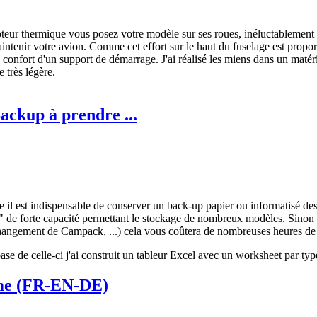
ur thermique vous posez votre modèle sur ses roues, inéluctablement vot
aintenir votre avion. Comme cet effort sur le haut du fuselage est propo
e confort d'un support de démarrage. J'ai réalisé les miens dans un matéri
 très légère.
ckup à prendre ...
il est indispensable de conserver un back-up papier ou informatisé des
" de forte capacité permettant le stockage de nombreux modèles. Sinon 
ngement de Campack, ...) cela vous coûtera de nombreuses heures de re
se de celle-ci j'ai construit un tableur Excel avec un worksheet par t
sme (FR-EN-DE)