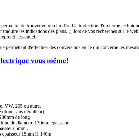
s permettra de trouver en un clin d'oeil la traduction d'un terme techniq
 traduire les indications des plans...), lors de vos recherches sur le web 
reprend l'essentiel.
tile permettant d'effectuer des conversions en ce qui concerne les mesur
 électrique vous même!
e, VW, 205 ou autre.
(donc sans dérailleur)
t 200mm de long
drique de diametre 130mm epaisseur
epaisseur 5mm .
ers epaisseur 15mm H 140m