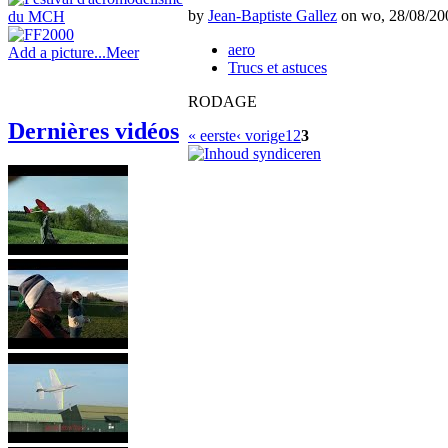
by
Jean-Baptiste Gallez
on wo, 28/08/200
aero
Add a picture...
Meer
Trucs et astuces
RODAGE
Dernières vidéos
« eerste
‹ vorige
1
2
3