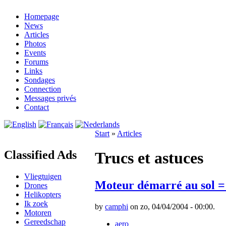
Homepage
News
Articles
Photos
Events
Forums
Links
Sondages
Connection
Messages privés
Contact
Start
»
Articles
Classified Ads
Trucs et astuces
Vliegtuigen
Moteur démarré au sol = 
Drones
Helikopters
Ik zoek
by
camphi
on zo, 04/04/2004 - 00:00.
Motoren
Gereedschap
aero