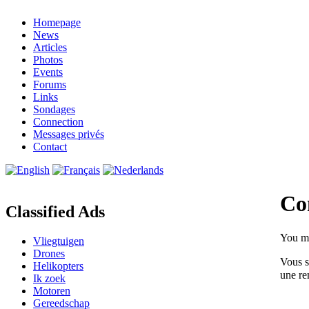
Homepage
News
Articles
Photos
Events
Forums
Links
Sondages
Connection
Messages privés
Contact
Co
Classified Ads
You m
Vliegtuigen
Drones
Vous s
Helikopters
une re
Ik zoek
Motoren
Gereedschap