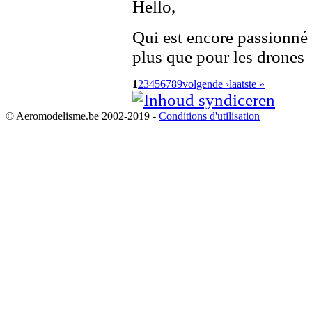
Hello,
Qui est encore passionné 
plus que pour les drones
1
2
3
4
5
6
7
8
9
volgende ›
laatste »
© Aeromodelisme.be 2002-2019 -
Conditions d'utilisation