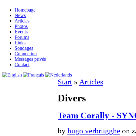
Homepage
News
Articles
Photos
Events
Forums
Links
Sondages
Connection
Messages privés
Contact
Start
»
Articles
Divers
Team Corally - SYN
by
hugo verbrugghe
on z