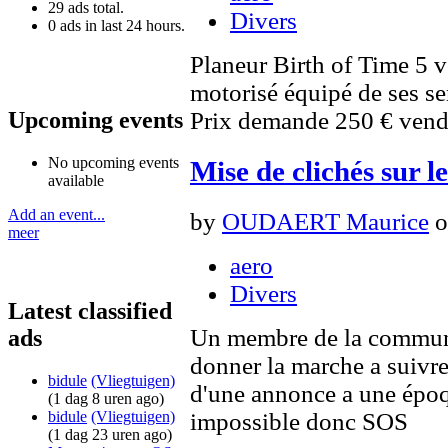
29 ads total.
Divers
0 ads in last 24 hours.
Planeur Birth of Time 5 vo
motorisé équipé de ses s
Upcoming events
Prix demande 250 € vendu
No upcoming events
Mise de clichés sur le
available
Add an event...
by
OUDAERT Maurice
o
meer
aero
Divers
Latest classified
Un membre de la communa
ads
donner la marche a suivre 
bidule
(Vliegtuigen)
d'une annonce a une époqu
(1 dag 8 uren ago)
bidule
(Vliegtuigen)
impossible donc SOS
(1 dag 23 uren ago)