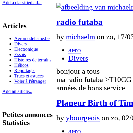
Add a classified ad...
radio futaba
Articles
by
michaelm
on zo, 17/03
Aeromodelisme.be
Divers
aero
Electronique
Essais
Divers
Histoires de terrains
Hélicos
bonjour a tous
Reportages
Trucs et astuces
ma radio futaba >T10CG 
Voler à l'étranger
années de bons service
Add an article...
Planeur Birth of Time
Petites annonces
by
ybourgeois
on zo, 02/
Statistics
aero