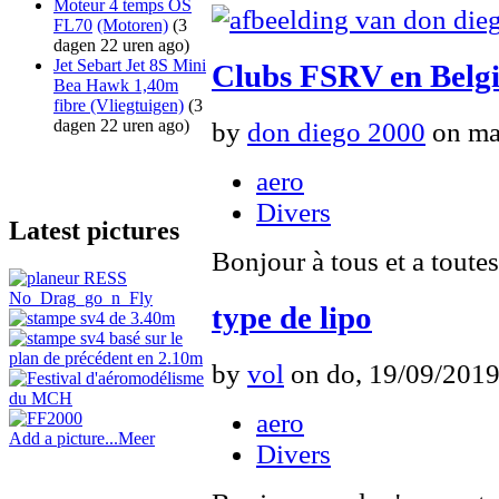
Moteur 4 temps OS
FL70
(Motoren)
(3
dagen 22 uren ago)
Jet Sebart Jet 8S Mini
Clubs FSRV en Belg
Bea Hawk 1,40m
fibre
(Vliegtuigen)
(3
dagen 22 uren ago)
by
don diego 2000
on ma,
aero
Divers
Latest pictures
Bonjour à tous et a toutes
type de lipo
by
vol
on do, 19/09/2019
aero
Add a picture...
Meer
Divers