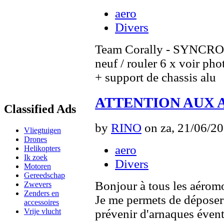
aero
Divers
Team Corally - SYNCRO-4
neuf / rouler 6 x voir pho
+ support de chassis alu
ATTENTION AUX
Classified Ads
by
RINO
on za, 21/06/20
Vliegtuigen
Drones
aero
Helikopters
Ik zoek
Divers
Motoren
Gereedschap
Bonjour à tous les aéromo
Zwevers
Zenders en
Je me permets de déposer 
accessoires
prévenir d'arnaques évent
Vrije vlucht