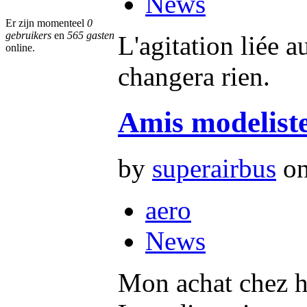
News
Er zijn momenteel
0
gebruikers
en
565 gasten
L'agitation liée a
online.
changera rien.
Amis modeliste
by
superairbus
on
aero
News
Mon achat chez 