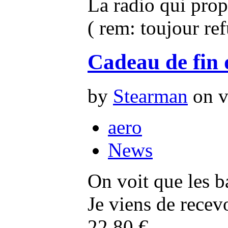
La radio qui pro
( rem: toujour re
Cadeau de fin 
by
Stearman
on v
aero
News
On voit que les b
Je viens de rece
22.80 €.