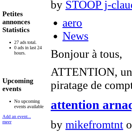
by
STOOP j-clau
Petites
aero
annonces
Statistics
News
27 ads total.
0 ads in last 24
Bonjour à tous,
hours.
ATTENTION, une n
Upcoming
piratage de compt
events
attention arna
No upcoming
events available
Add an event...
by
mikefromtnt
o
meer