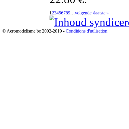
1
2
3
4
5
6
7
8
9
…
volgende ›
laatste »
© Aeromodelisme.be 2002-2019 -
Conditions d'utilisation