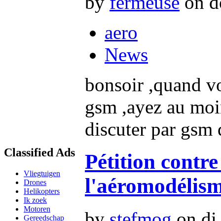
by
fermeuse
on do
aero
News
bonsoir ,quand vo
gsm ,ayez au moin
discuter par gsm 
Classified Ads
Pétition contre
Vliegtuigen
l'aéromodélis
Drones
Helikopters
Ik zoek
Motoren
by
stefmog
on di,
Gereedschap