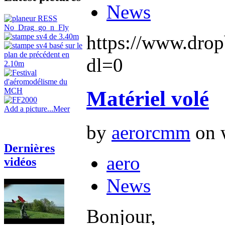
News
https://www.dr
dl=0
Matériel volé
Add a picture...
Meer
by
aerorcmm
on w
Dernières
aero
vidéos
News
Bonjour,