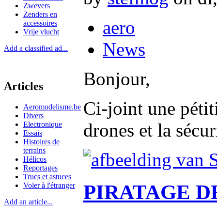
Zwevers
Zenders en
aero
accessoires
Vrije vlucht
News
Add a classified ad...
Bonjour,
Articles
Ci-joint une pétit
Aeromodelisme.be
Divers
drones et la sécur
Electronique
Essais
Histoires de
terrains
Hélicos
Reportages
Trucs et astuces
PIRATAGE D
Voler à l'étranger
Add an article...