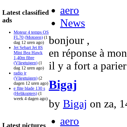
aero
Latest classified
ads
News
Moteur 4 temps OS
bonjour ,
FL70
(Motoren)
(1
dag 12 uren ago)
Jet Sebart Jet 8S
en réponse à mon a
Mini Bea Hawk
1,40m fibre
il y a fort a pari
(Vliegtuigen)
(1
dag 12 uren ago)
radio jr
(Vliegtuigen)
(2
Bigaj
dagen 12 uren ago)
e flite blade 130 s
(Helikopters)
(1
week 4 dagen ago)
by
Bigaj
on za, 1
aero
Latest pictures