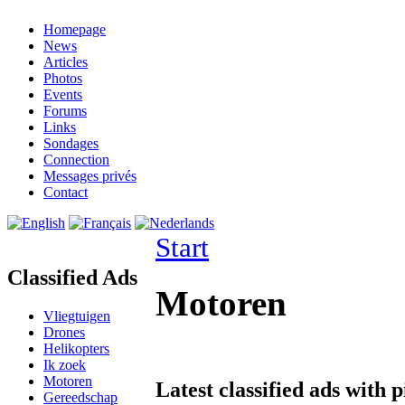
Homepage
News
Articles
Photos
Events
Forums
Links
Sondages
Connection
Messages privés
Contact
Start
Classified Ads
Motoren
Vliegtuigen
Drones
Helikopters
Ik zoek
Motoren
Latest classified ads with p
Gereedschap