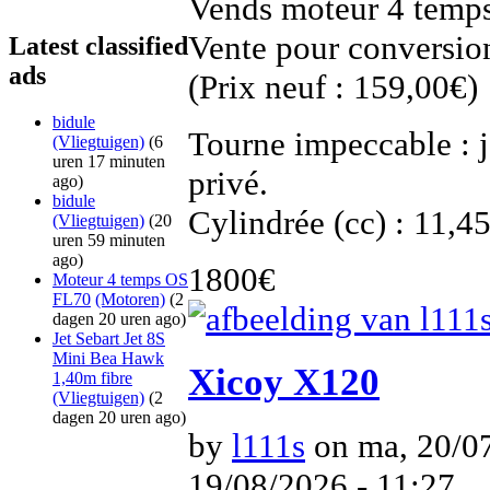
Vends moteur 4 temp
Vente pour conversion
Latest classified
ads
(Prix neuf : 159,00€)
bidule
Tourne impeccable : 
(Vliegtuigen)
(6
uren 17 minuten
privé.
ago)
bidule
Cylindrée (cc) : 11,4
(Vliegtuigen)
(20
uren 59 minuten
ago)
1800€
Moteur 4 temps OS
FL70
(Motoren)
(2
dagen 20 uren ago)
Jet Sebart Jet 8S
Mini Bea Hawk
Xicoy X120
1,40m fibre
(Vliegtuigen)
(2
dagen 20 uren ago)
by
l111s
on ma, 20/07
19/08/2026 - 11:27