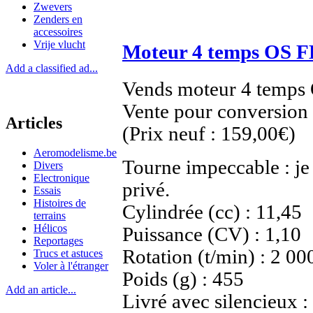
Zwevers
Zenders en
accessoires
Vrije vlucht
Moteur 4 temps OS F
Add a classified ad...
Vends moteur 4 temps
Vente pour conversion 
Articles
(Prix neuf : 159,00€)
Aeromodelisme.be
Tourne impeccable : je
Divers
Electronique
privé.
Essais
Histoires de
Cylindrée (cc) : 11,45
terrains
Hélicos
Puissance (CV) : 1,10
Reportages
Rotation (t/min) : 2 00
Trucs et astuces
Voler à l'étranger
Poids (g) : 455
Add an article...
Livré avec silencieux :