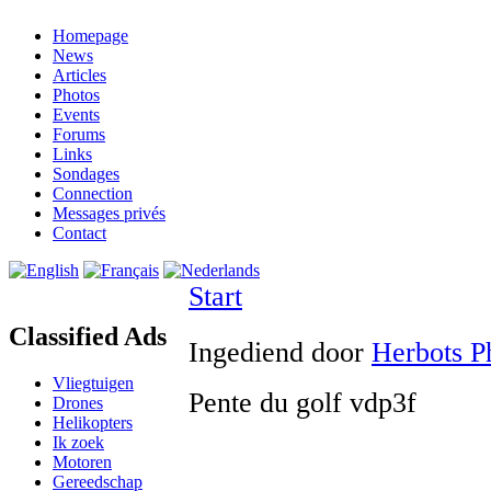
Homepage
News
Articles
Photos
Events
Forums
Links
Sondages
Connection
Messages privés
Contact
Start
Classified Ads
Ingediend door
Herbots P
Vliegtuigen
Pente du golf vdp3f
Drones
Helikopters
Ik zoek
Motoren
Gereedschap