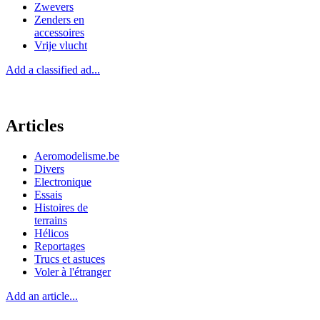
Zwevers
Zenders en
accessoires
Vrije vlucht
Add a classified ad...
Articles
Aeromodelisme.be
Divers
Electronique
Essais
Histoires de
terrains
Hélicos
Reportages
Trucs et astuces
Voler à l'étranger
Add an article...