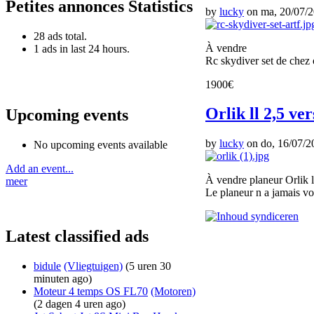
Petites annonces Statistics
by
lucky
on ma, 20/07/2
28 ads total.
À vendre
1 ads in last 24 hours.
Rc skydiver set de chez 
1900€
Orlik ll 2,5 v
Upcoming events
by
lucky
on do, 16/07/20
No upcoming events available
Add an event...
À vendre planeur Orlik l
meer
Le planeur n a jamais vo
Latest classified ads
bidule
(Vliegtuigen)
(5 uren 30
minuten ago)
Moteur 4 temps OS FL70
(Motoren)
(2 dagen 4 uren ago)