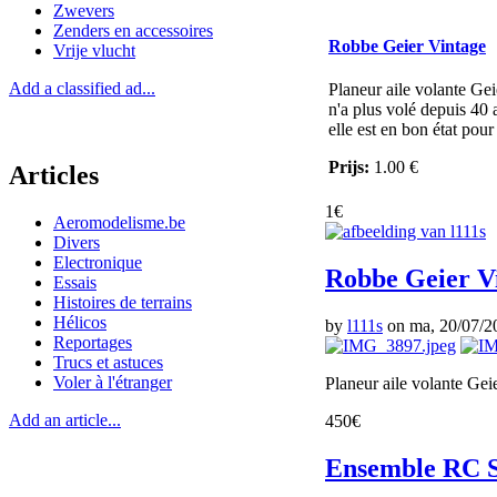
Zwevers
Zenders en accessoires
Robbe Geier Vintage
Vrije vlucht
Add a classified ad...
Planeur aile volante Gei
n'a plus volé depuis 40
elle est en bon état pou
Prijs:
1.00 €
Articles
1€
Aeromodelisme.be
Divers
Electronique
Robbe Geier V
Essais
Histoires de terrains
Hélicos
by
l111s
on ma, 20/07/20
Reportages
Trucs et astuces
Voler à l'étranger
Planeur aile volante Gei
Add an article...
450€
Ensemble RC S