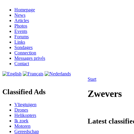
Homepage
News
Articles
Photos
Events
Forums
Links
Sondages
Connection
Messages privés
Contact
Start
Classified Ads
Zwevers
Vliegtuigen
Drones
Helikopters
Latest classifi
Ik zoek
Motoren
Gereedschap