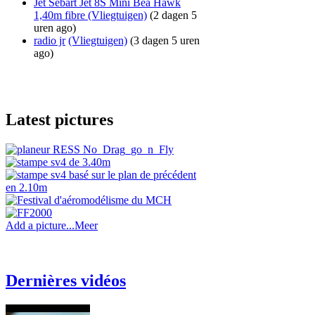
Jet Sebart Jet 8S Mini Bea Hawk
1,40m fibre
(Vliegtuigen)
(2 dagen 5
uren ago)
radio jr
(Vliegtuigen)
(3 dagen 5 uren
ago)
Latest pictures
Add a picture...
Meer
Dernières vidéos