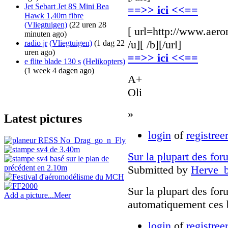
Jet Sebart Jet 8S Mini Bea
==>> ici <<==
Hawk 1,40m fibre
(Vliegtuigen)
(22 uren 28
[ url=http://www.aero
minuten ago)
/u][ /b][/url]
radio jr
(Vliegtuigen)
(1 dag 22
uren ago)
==>> ici <<==
e flite blade 130 s
(Helikopters)
(1 week 4 dagen ago)
A+
Oli
»
Latest pictures
login
of
registree
Sur la plupart des fo
Submitted by
Herve_
Sur la plupart des fo
Add a picture...
Meer
automatiquement ces ba
login
of
registree