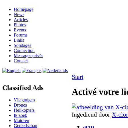
Homepage
News
Articles
Photos
Events
Forums
Links
Sondages
Connection
Messages privés
Contact
Start
Classified Ads
Activé votre l
Vliegtuigen
Drones
Helikopters
Ingediend door
X-clo
Ik zoek
Motoren
aero
Gereedschap