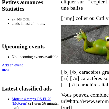
cliquer sur "" copier l
Petites annonces
une balise
Statistics
[ img] coller ou Crtl v
27 ads total.
2 ads in last 24 hours.
Upcoming events
No upcoming events available
Add an event...
meer
[ b] [/b] caractères gr
[ u] [ /u] caractères s
[ i] [ /i] caractères Ita
Latest classified ads
Vous pouvez combiner 
Moteur 4 temps OS FL70
url=http://www.aeromo
(Motoren)
(21 uren 56 minuten
[/url]
ago)