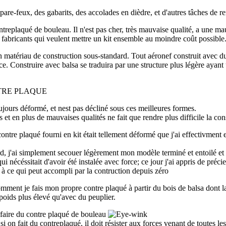
s pare-feux, des gabarits, des accolades en dièdre, et d'autres tâches de 
ontreplaqué de bouleau. Il n'est pas cher, très mauvaise qualité, a une m
s fabricants qui veulent mettre un kit ensemble au moindre coût possible
 un matériau de construction sous-standard. Tout aéronef construit avec d
ce. Construire avec balsa se traduira par une structure plus légère ayant
TRE PLAQUE
ujours déformé, et nest pas décliné sous ces meilleures formes.
 et en plus de mauvaises qualités ne fait que rendre plus difficile la co
 contre plaqué fourni en kit était tellement déformé que j'ai effectivme
d, j'ai simplement secouer légèrement mon modèle terminé et entoilé et 
ui nécéssitait d'avoir été instalée avec force; ce jour j'ai appris de préci
à ce qui peut accompli par la contruction depuis zéro
mment je fais mon propre contre plaqué à partir du bois de balsa dont la 
poids plus élevé qu'avec du peuplier.
 faire du contre plaqué de bouleau
 si on fait du contreplaqué, il doit résister aux forces venant de toutes le