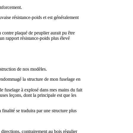
renforcement.
auvaise résistance-poids et est généralement
.
u contre plaqué de peuplier aurait pu être
 un rapport résistance-poids plus élevé
nstruction de nos modèles.
nt endommagé la structure de mon fuselage en
le fuselage à explosé dans mes mains du fait
euses leçons, dont la principale est que les
finalité se traduira par une structure plus
s directions, contrairement au bois régulier