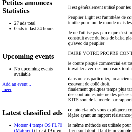
Petites annonces
Il est généralement utilisé pour le
Statistics
Peuplier Light est l'antithèse de c
inutile pour tout le monde mais le
27 ads total.
0 ads in last 24 hours.
Je ne l'utilise pas parce que c'est
construit avec du bois de balsa pla
qu'avec du peuplier
FAIRE VOTRE PROPRE CON
Upcoming events
le contre plaqué commercial est to
travailler avec des morceaux tordus
No upcoming events
available
dans un cas particulier, un ancien
essayant de collé droit.
Add an event...
finalement quelques temps plus tar
meer
des contraintes interne des pièces q
KITS sont de la merde par rapport 
ce tuto ci-après vous expliquera co
Latest classified ads
légère ayant un rapport résistance-
Moteur 4 temps OS FL70
la même méthode est utilisée pour
(Motoren)
(1 dag 19 uren
1 er point dont il faut tenir compte