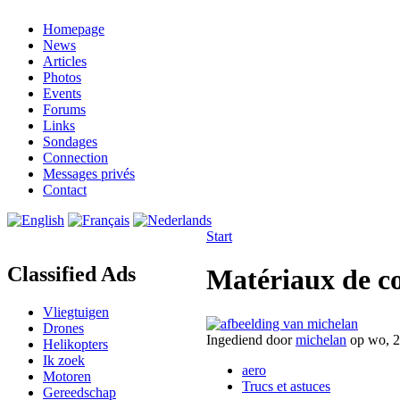
Homepage
News
Articles
Photos
Events
Forums
Links
Sondages
Connection
Messages privés
Contact
Start
Classified Ads
Matériaux de co
Vliegtuigen
Drones
Ingediend door
michelan
op wo, 2
Helikopters
Ik zoek
aero
Motoren
Trucs et astuces
Gereedschap