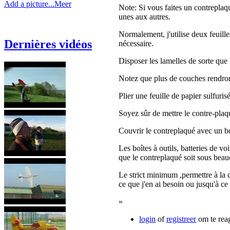
Add a picture...
Meer
Note: Si vous faites un contreplaq
unes aux autres.
Normalement, j'utilise deux feuill
Dernières vidéos
nécessaire.
Disposer les lamelles de sorte que 
Notez que plus de couches rendront
Plier une feuille de papier sulfuris
Soyez sûr de mettre le contre-plaqu
Couvrir le contreplaqué avec un bor
Les boîtes à outils, batteries de v
que le contreplaqué soit sous beau
Le strict minimum ,permettre à la c
ce que j'en ai besoin ou jusqu'à ce
»
login
of
registreer
om te rea