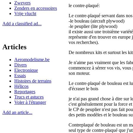
Zwevers
le contre-plaqué:
Zenders en accessoires
Vrije vlucht
Le contre-plaqué servant dans nos 
-le bouleau (aircraft plywood)
Add a classified ad...
-le peuplier (lite plywood)
il existe aussi une troisième variét
représente d'en trouver en europe j
vos recherches).
Articles
De nombreux kits et surtout les ki
Aeromodelisme.be
Je n'aime pas vraiment que les fabr
Divers
commencez à sérrer vos vis, vous p
Electronique
son moteur.
Essais
Histoires de terrains
Le contre-plaqué de bouleau est lu
Hélicos
d'écraser le bois
Reportages
Trucs et astuces
je n'ai pas grand chose à dire sur 
Voler à l'étranger
c'est généralement pour la force et
le CP de peuplier n'est pas fait pou
Add an article...
des petits modèles et le bouleau su
Contreplaqué de bouleau est un maté
seul type de contre-plaqué que j'u