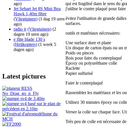
ago)
qui est fragilisé dans le sens du gra
Jet Sebart Jet 8S Mini Bea
j'utilise le contre plaqué pour fair
Hawk 1,40m fibre
évitez l'utilisation de grande dall
(Vliegtuigen)
(1 dag 19 uren
surfaces.
ago)
radio jr
(Vliegtuigen)
(2
outils et matériaux nécessaires:
dagen 19 uren ago)
e flite blade 130 s
Une surface dure et plane
(Helikopters)
(1 week 5
Un disque de carton épais ou un 
dagen ago)
Poids ou pinces
Bois pour faire du contreplaqué
Époxy ou polyuréthane colle
Raclette
Papier sulfurisé
Latest pictures
Faire le contreplaqué
Rassembler les matériaux et les out
Utilisez 30 minutes époxy ou coll
Verser la colle sur chaque face. Util
Très peu de colle est nécessaire de