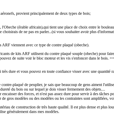
aéronefs, provient principalement de deux types de bois;
é, l'Obeche (érable africain),qui tient une place de choix entre le bouleau e
e choisirais de ne pas en parler...(si vous souhaiter avoir plus d'inform
ts ARF viennent avec ce type de contre plaqué (obeche).
icants de kits ARF utilisent du contre plaqué souple (obeche) pour faire
ouvez de suite voir le bloc moteur et les vis s'enfoncer dans le bois. =
i très dure et vous pouvez en toute confiance visser avec une quantité 
le contre-plaqué de peuplier, je sais que beaucoup de gens aiment l'utilis
 dureté du bois ou sur lequel je dois visser fermement des objets....
r encaisser des forces, et n'est pas assez dure pour servir à des tâches por
r de gros modèles ou des modèles ou les contraintes sont amplifiées, vol
riau de construction de très haute qualité. Il est plus dense et plus lo
tilise généralement dans mes modèles.