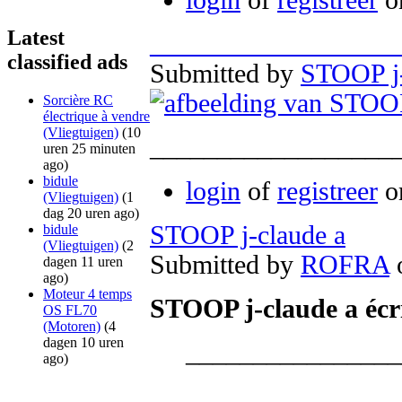
Latest
__________________
classified ads
Submitted by
STOOP j-
Sorcière RC
électrique à vendre
(Vliegtuigen)
(10
__________________
uren 25 minuten
ago)
bidule
login
of
registreer
om
(Vliegtuigen)
(1
dag 20 uren ago)
STOOP j-claude a
bidule
(Vliegtuigen)
(2
Submitted by
ROFRA
o
dagen 11 uren
ago)
Moteur 4 temps
STOOP j-claude a écri
OS FL70
(Motoren)
(4
dagen 10 uren
________________
ago)