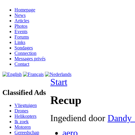
Homepage
News
Articles
Photos
Events
Forums
Links
Sondages
Connection
Messages privés
Contact
Start
Classified Ads
Recup
Vliegtuigen
Drones
Ingediend door
Dandy
Helikopters
Ik zoek
Motoren
aero
Gereedschap