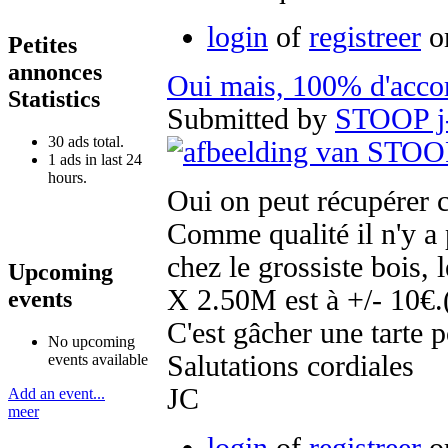
login
of
registreer
om
Petites
annonces
Oui mais, 100% d'acco
Statistics
Submitted by
STOOP j-
30 ads total.
1 ads in last 24
hours.
Oui on peut récupérer c'
Comme qualité il n'y a p
chez le grossiste bois
Upcoming
X 2.50M est à +/- 10€
events
C'est gâcher une tarte 
No upcoming
Salutations cordiales
events available
JC
Add an event...
meer
login
of
registreer
om