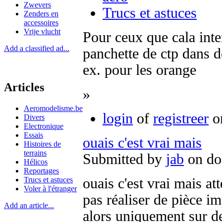
Zwevers
Trucs et astuces
Zenders en
accessoires
Vrije vlucht
Pour ceux que cala inte
Add a classified ad...
panchette de ctp dans de
ex. pour les orange
Articles
»
Aeromodelisme.be
login
of
registreer
om
Divers
Electronique
Essais
ouais c'est vrai mais
Histoires de
terrains
Submitted by
jab
on do
Hélicos
Reportages
Trucs et astuces
ouais c'est vrai mais at
Voler à l'étranger
pas réaliser de pièce i
Add an article...
alors uniquement sur d