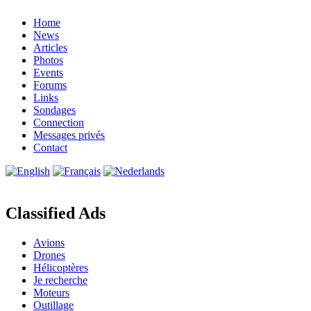
Home
News
Articles
Photos
Events
Forums
Links
Sondages
Connection
Messages privés
Contact
Classified Ads
Avions
Drones
Hélicoptères
Je recherche
Moteurs
Outillage