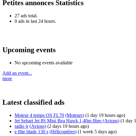
Petites annonces Statistics
27 ads total.
0 ads in last 24 hours.
Upcoming events
No upcoming events available
Add an event...
more
Latest classified ads
Moteur 4 temps OS FL70
(Moteurs)
(1 day 19 hours ago)
Jet Sebart Jet 8S Mini Bea Hawk 1,40m fibre
(Avions)
(1 day 
radio jr
(Avions)
(2 days 19 hours ago)
e flite blade 130 s
(Hélicoptères)
(1 week 5 days ago)