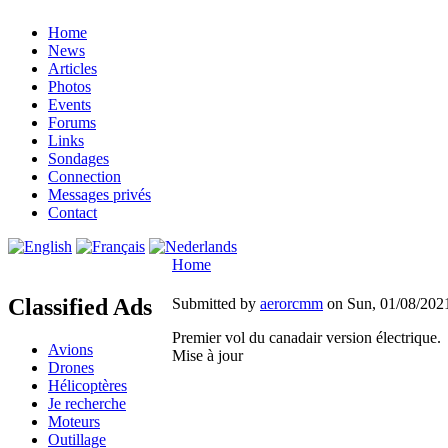
Home
News
Articles
Photos
Events
Forums
Links
Sondages
Connection
Messages privés
Contact
Home
Classified Ads
Submitted by
aerorcmm
on Sun, 01/08/2021
Premier vol du canadair version électrique.
Avions
Mise à jour
Drones
Hélicoptères
Je recherche
Moteurs
Outillage