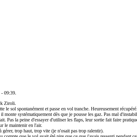
- 09:39.
k Ziroli.
quitte le sol spontanément et passe en vol tranche. Heureusement récupé
, il monte systématiquement dès que je pousse les gaz. Pas mal d'instabil
ait. Pas la peine d'essayer d'utiliser les flaps, leur sortie fait faire prat
 le maintenir en l'air.
à gérer, trop haut, trop vite (je n'osait pas trop ralentir).
 compte que le vol avait été pire que ce que j'avais ressenti pendant cel