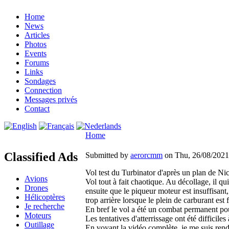
Home
News
Articles
Photos
Events
Forums
Links
Sondages
Connection
Messages privés
Contact
Home
Classified Ads
Submitted by
aerorcmm
on Thu, 26/08/2021 
Vol test du Turbinator d'après un plan de Nic
Avions
Vol tout à fait chaotique. Au décollage, il 
Drones
ensuite que le piqueur moteur est insuffisant
Hélicoptères
trop arrière lorsque le plein de carburant est f
Je recherche
En bref le vol a été un combat permanent pour
Moteurs
Les tentatives d'atterrissage ont été difficiles 
Outillage
En voyant la vidéo complète, je me suis rendu