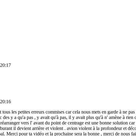
 20:17
 20:16
t tous les petites erreurs commises car cela nous mets en garde à ne pas 
des y a qu'a pas , y avait qu'à pas, il y avait plus qu'à n' amène à rien de
arranger vers l' avant du point de centrage est une bonne solution car ok
arburant il devient arrière et violent . avion violent à la profondeur et d
ncipal. Merci pour ta vidéo et la prochaine sera la bonne , merci de nous f