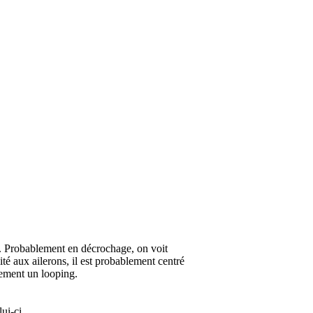
ré. Probablement en décrochage, on voit
ité aux ailerons, il est probablement centré
iquement un looping.
ui-ci.