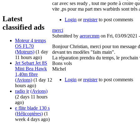
car avec ses ready , tout me porte à croire 
vite ,ps pour ma part mes warbirds sont très a
Latest
Login
or
register
to post comments
classified ads
merci
Submitted by
aerorcmm
on Fri, 03/09/2021 
Moteur 4 temps
OS FL70
Bonjour Christian, merci pour ton message d'e
(Moteurs)
(1 day
devant tes modèles "faits main".
11 hours ago)
La réparation prendra du temps, le prochain 
Jet Sebart Jet 8S
Bons vols
Mini Bea Hawk
Michel
1,40m fibre
Login
or
register
to post comments
(Avions)
(1 day 12
hours ago)
radio jr
(Avions)
(2 days 11 hours
ago)
e flite blade 130 s
(Hélicoptères)
(1
week 4 days ago)