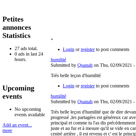
Petites
annonces
Statistics
»
27 ads total.
Login
or
register
to post comments
0 ads in last 24
hours.
humilité
Submitted by
Quanah
on Thu, 02/09/2021 -
Très belle leçon d'humilité
Login
or
register
to post comments
Upcoming
events
humilité
Submitted by
Quanah
on Thu, 02/09/2021 -
No upcoming
Très belle leçon d'humilité que de dire devan
events available
progressé ,les partagées est généreux car avec 
principal et comme tu l'as dis précédemment ré
Add an event...
juste et au fur et à mesure qu'il se vide en c
more
centré arrière , il est revenu et c' est le pri