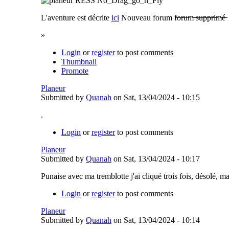
L'aventure est décrite
ici
Nouveau forum f̶o̶r̶u̶m̶ ̶s̶u̶p̶p̶r̶i̶m̶é̶
»
Login
or
register
to post comments
Thumbnail
Promote
Planeur
Submitted by
Quanah
on Sat, 13/04/2024 - 10:15
.
Login
or
register
to post comments
Planeur
Submitted by
Quanah
on Sat, 13/04/2024 - 10:17
Punaise avec ma tremblotte j'ai cliqué trois fois, désolé, m
Login
or
register
to post comments
Planeur
Submitted by
Quanah
on Sat, 13/04/2024 - 10:14