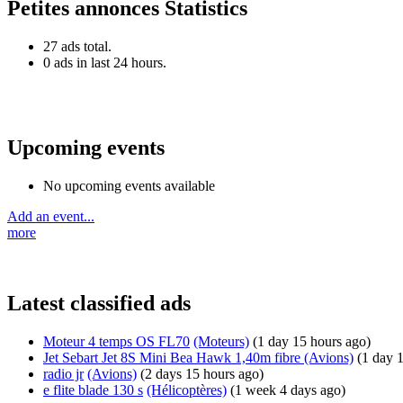
Petites annonces Statistics
27 ads total.
0 ads in last 24 hours.
Upcoming events
No upcoming events available
Add an event...
more
Latest classified ads
Moteur 4 temps OS FL70
(Moteurs)
(1 day 15 hours ago)
Jet Sebart Jet 8S Mini Bea Hawk 1,40m fibre
(Avions)
(1 day 
radio jr
(Avions)
(2 days 15 hours ago)
e flite blade 130 s
(Hélicoptères)
(1 week 4 days ago)