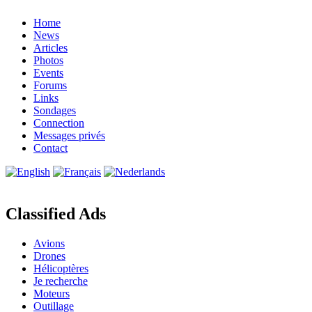
Home
News
Articles
Photos
Events
Forums
Links
Sondages
Connection
Messages privés
Contact
Classified Ads
Avions
Drones
Hélicoptères
Je recherche
Moteurs
Outillage