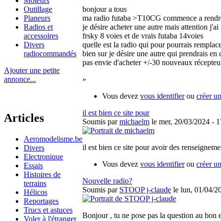
Moteurs
Outillage
bonjour a tous
Planeurs
ma radio futaba >T10CG commence a rendre 
Radios et
je désire acheter une autre mais attention j'
accessoires
frsky 8 voies et de vrais futaba 14voies
Divers
quelle est la radio qui pour pourrais rempla
radiocommandés
bien sur je désire une autre qui prendrais en
pas envie d'acheter +/-30 nouveaux récepte
Ajouter une petite
annonce...
»
Vous devez
vous identifier
ou
créer u
il est bien ce site pour
Articles
Soumis par
michaelm
le mer, 20/03/2024 - 1
Aeromodelisme.be
il est bien ce site pour avoir des renseigne
Divers
Electronique
Vous devez
vous identifier
ou
créer u
Essais
Histoires de
Nouvelle radio?
terrains
Soumis par
STOOP j-claude
le lun, 01/04/2
Hélicos
Reportages
Trucs et astuces
Bonjour , tu ne pose pas la question au bon e
Voler à l'étranger