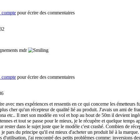
n compte
pour écrire des commentaires
:32
seignements mdr
n compte
pour écrire des commentaires
36
re avec mes expériences et ressentis en ce qui concerne les émetteurs fu
plus cher qu'un récepteur de qualité lié au produit. J'avais un ami de fran
rona etc.. Il met son modèle en vol et hop au bout de 50m il devient ing
ntennes et tout se passe pour le mieux, je le récupère et quelque temps a
ur rester dans le sujet juste que le modèle c'est crashé. Combien de récep
 je pars du principe qu'il est mieux d'acheter un produit lié à la marque.
es d'utilisation, j'ai rencontré des petits problèmes comme: inversions d