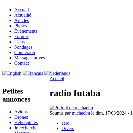
Accueil
Actualité
Articles
Photos
Événements
Forums
Liens
Sondages
Connexion
Messages privés
Contact
Accueil
Petites
radio futaba
annonces
Avions
Soumis par
michaelm
le dim, 17/03/2024 - 1
Drones
Hélicoptères
aero
Je recherche
Divers