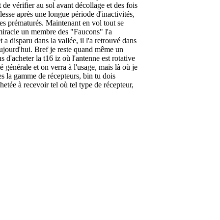
 de vérifier au sol avant décollage et des fois
blesse après une longue période d'inactivités,
res prématurés. Maintenant en vol tout se
 miracle un membre des "Faucons" l'a
 a disparu dans la vallée, il l'a retrouvé dans
aujourd'hui. Bref je reste quand même un
 d'acheter la t16 iz où l'antenne est rotative
é générale et on verra à l'usage, mais là où je
tes la gamme de récepteurs, bin tu dois
tée à recevoir tel où tel type de récepteur,