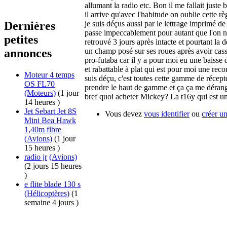
allumant la radio etc. Bon il me fallait juste
il arrive qu'avec l'habitude on oublie cette rè
je suis déçus aussi par le lettrage imprimé d
Dernières
passe impeccablement pour autant que l'on ne
petites
retrouvé 3 jours après intacte et pourtant la 
un champ posé sur ses roues après avoir cass
annonces
pro-futaba car il y a pour moi eu une baisse d
et rabattable à plat qui est pour moi une reco
Moteur 4 temps
suis déçu, c'est toutes cette gamme de récepte
OS FL70
prendre le haut de gamme et ça ça me dérange 
(Moteurs)
(1 jour
bref quoi acheter Mickey? La t16y qui est 
14 heures )
Jet Sebart Jet 8S
Vous devez
vous identifier
ou
créer u
Mini Bea Hawk
1,40m fibre
(Avions)
(1 jour
15 heures )
radio jr
(Avions)
(2 jours 15 heures
)
e flite blade 130 s
(Hélicoptères)
(1
semaine 4 jours )