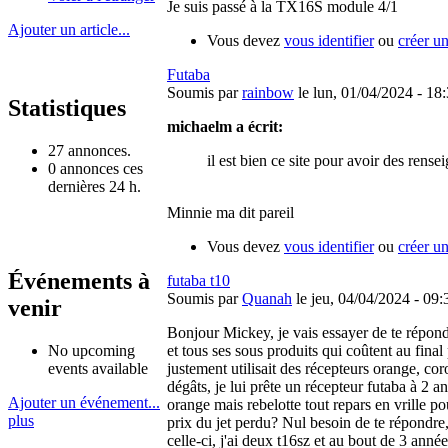
Je suis passé à la TX16S module 4/1
Ajouter un article...
Vous devez
vous identifier
ou
créer u
Futaba
Soumis par
rainbow
le lun, 01/04/2024 - 18
Statistiques
michaelm a écrit:
27 annonces.
il est bien ce site pour avoir des ren
0 annonces ces
dernières 24 h.
Minnie ma dit pareil
Vous devez
vous identifier
ou
créer u
Événements à
futaba t10
Soumis par
Quanah
le jeu, 04/04/2024 - 09:
venir
Bonjour Mickey, je vais essayer de te répond
No upcoming
et tous ses sous produits qui coûtent au final 
events available
justement utilisait des récepteurs orange, co
dégâts, je lui prête un récepteur futaba à 2 a
Ajouter un événement...
orange mais rebelotte tout repars en vrille po
plus
prix du jet perdu? Nul besoin de te répondre,
celle-ci, j'ai deux t16sz et au bout de 3 anné