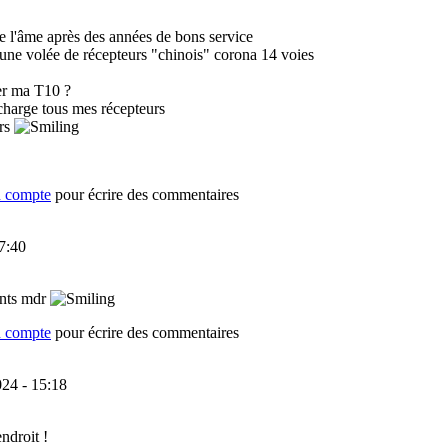
l'âme après des années de bons service
ai une volée de récepteurs "chinois" corona 14 voies
cer ma T10 ?
 charge tous mes récepteurs
urs
n compte
pour écrire des commentaires
7:40
ments mdr
n compte
pour écrire des commentaires
024 - 15:18
ndroit !