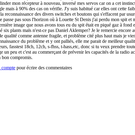
 blinder mon récepteur à nouveau, inversé mes servos car on a cet instinct
gle mais à 90% des cas on vérifie. J'y suis habitué car elles ont cette fai
e la reconnaissance des divers switches et boutons qui s'effacent par usu
 passe pas sous l'horizon où à Louette St Denis j'ai perdu mon spit et
dernière image que nous avons tous eu du spit était en piqué gaz à fond et
é six plants maïs n'est-ce pas Daniel Aklemper? Je le remercie encore 
e qualité comme antenne fragile, et problème cité plus haut mais je viens
nnaissance du problème et y ont palliés, elle me parait de meilleur qualit
urs, fasstest 18ch, 12ch, s-fhss, t-hass,etc, donc si tu veux prendre tou
un peu et c'est au commerçant de prévenir les capacités de la radio ache
un bon compromis.
n compte
pour écrire des commentaires