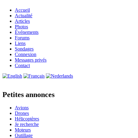
Accueil
Actualité
Articles
Photos
Événements
Forums
Liens
Sondages
Connexion
Messages privés
Contact
Petites annonces
Avions
Drones
Hélicoptères
Je recherche
Moteurs
Outillage