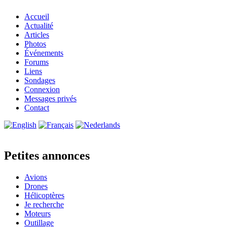
Accueil
Actualité
Articles
Photos
Événements
Forums
Liens
Sondages
Connexion
Messages privés
Contact
Petites annonces
Avions
Drones
Hélicoptères
Je recherche
Moteurs
Outillage