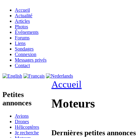
Accueil
Actualité
Articles
Photos
Événements
Forums
Liens
Sondages
Connexion
Messages privés
Contact
Accueil
Petites
Moteurs
annonces
Avions
Drones
Hélicoptères
Dernières petites annonces
Je recherche