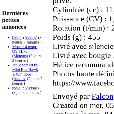
privé.
Cylindrée (cc) : 11
Dernières
Puissance (CV) : 1
petites
annonces
Rotation (t/min) :
Poids (g) : 455
bidule
(Avions)
(3
heures 7 minutes )
Livré avec silencie
Moteur 4 temps
OS FL70
Livré avec bougie 
(Moteurs)
(2 jours
2 heures )
Hélice recommandé
Jet Sebart Jet 8S
Mini Bea Hawk
Photos haute défini
1,40m fibre
(Avions)
(2 jours 2
https://www.faceb
heures )
radio jr
(Avions)
(3 jours 2 heures )
Envoyé par
Falcon
Created on mer, 05