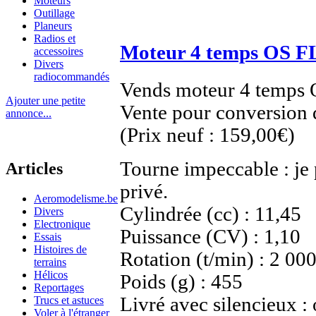
Moteurs
Outillage
Planeurs
Radios et
Moteur 4 temps OS F
accessoires
Divers
radiocommandés
Vends moteur 4 temps
Ajouter une petite
Vente pour conversion d
annonce...
(Prix neuf : 159,00€)
Tourne impeccable : je
Articles
privé.
Aeromodelisme.be
Cylindrée (cc) : 11,45
Divers
Electronique
Puissance (CV) : 1,10
Essais
Histoires de
Rotation (t/min) : 2 00
terrains
Hélicos
Poids (g) : 455
Reportages
Livré avec silencieux : 
Trucs et astuces
Voler à l'étranger